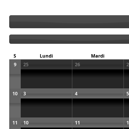
S
Lundi
Mardi
9
25
26
2
10
3
4
5
11
10
11
1