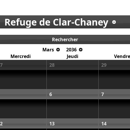
Refuge de Clar-Chaney
Rechercher
Mars
2036
Mercredi
Jeudi
Vendre
7
28
29
6
7
2
13
14