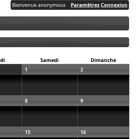
Bienvenue anonymous
Paramètres
Connexion
di
Samedi
Dimanche
1
2
8
9
15
16