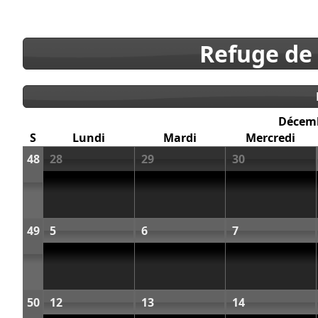
Refuge de
Décem
S
Lundi
Mardi
Mercredi
48
28
29
30
49
5
6
7
50
12
13
14