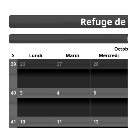
Refuge de
Octob
S
Lundi
Mardi
Mercredi
39
26
27
28
40
3
4
5
41
10
11
12