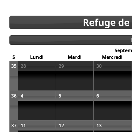
Refuge de
Septem
S
Lundi
Mardi
Mercredi
35
28
29
30
36
4
5
6
37
11
12
13