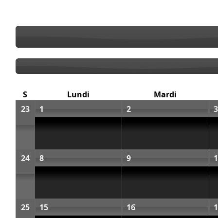
S
Lundi
Mardi
23
1
2
3
24
8
9
1
25
15
16
1