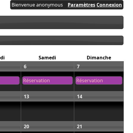
Bienvenue anonymous
Paramètres
Connexion
di
Samedi
Dimanche
6
7
Réservation
Réservation
13
14
20
21