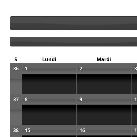
S
Lundi
Mardi
36
1
2
3
37
8
9
1
38
15
16
1