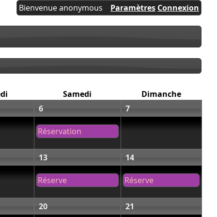
Bienvenue anonymous
Paramètres
Connexion
di
Samedi
Dimanche
6
7
Réservation
13
14
Réserve
Réserve
20
21