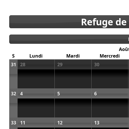
Refuge de
Aoû
S
Lundi
Mardi
Mercredi
31
28
29
30
32
4
5
6
33
11
12
13