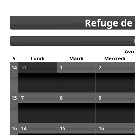
Refuge de
Avri
S
Lundi
Mardi
Mercredi
14
31
1
2
15
7
8
9
16
14
15
16