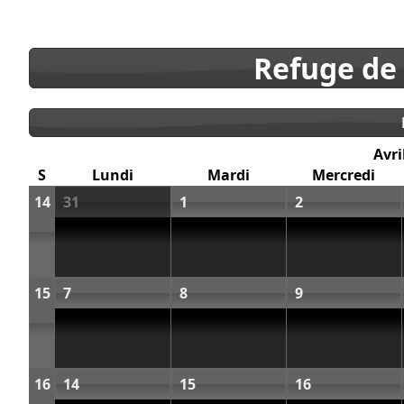
Refuge de
Avri
S
Lundi
Mardi
Mercredi
14
31
1
2
15
7
8
9
16
14
15
16