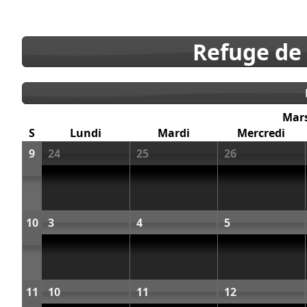
Refuge de
Mar
S
Lundi
Mardi
Mercredi
9
24
25
26
10
3
4
5
11
10
11
12