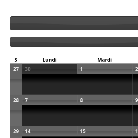
S
Lundi
Mardi
27
30
1
2
28
7
8
9
29
14
15
1