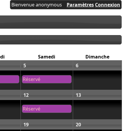
Bienvenue anonymous
Paramètres
Connexion
di
Samedi
Dimanche
5
6
Réservé
12
13
Réservé
19
20