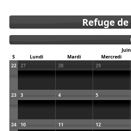
Refuge de
Juin
S
Lundi
Mardi
Mercredi
22
27
28
29
23
3
4
5
24
10
11
12