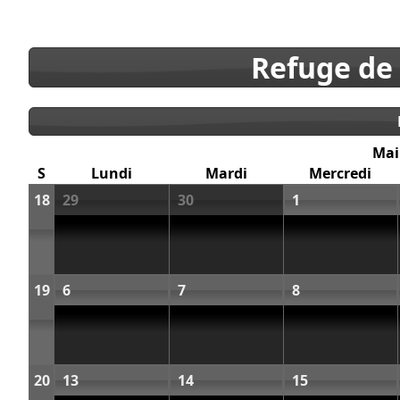
Refuge de
Mai
S
Lundi
Mardi
Mercredi
18
29
30
1
19
6
7
8
20
13
14
15