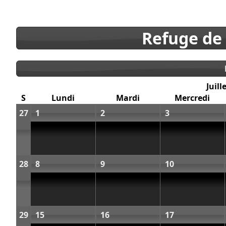
Refuge de
Juill
S
Lundi
Mardi
Mercredi
27
1
2
3
28
8
9
10
29
15
16
17