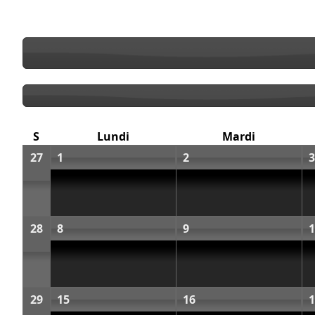
S
Lundi
Mardi
27
1
2
3
28
8
9
1
29
15
16
1