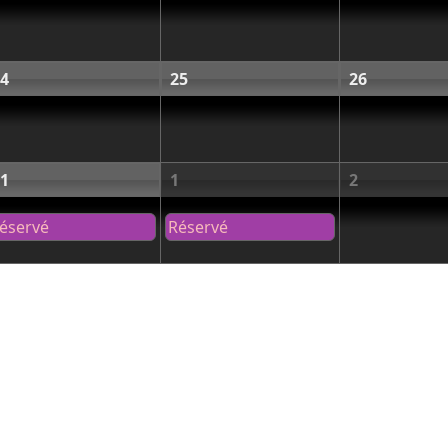
4
25
26
1
1
2
éservé
Réservé