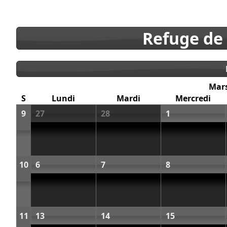
Refuge de
Mar
S
Lundi
Mardi
Mercredi
9
27
28
1
10
6
7
8
11
13
14
15