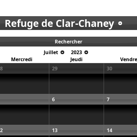
Refuge de Clar-Chaney
Rechercher
Juillet
2023
Mercredi
Jeudi
Vendre
8
29
30
6
7
2
13
14