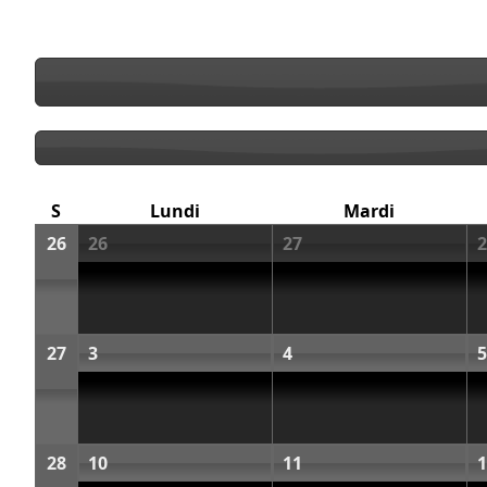
S
Lundi
Mardi
26
26
27
2
27
3
4
5
28
10
11
1