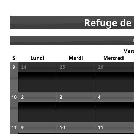
Refuge de
Mar
S
Lundi
Mardi
Mercredi
9
24
25
26
10
2
3
4
11
9
10
11