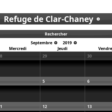
Refuge de Clar-Chaney
Rechercher
Septembre
2019
Mercredi
Jeudi
Vendre
8
29
30
5
6
1
12
13