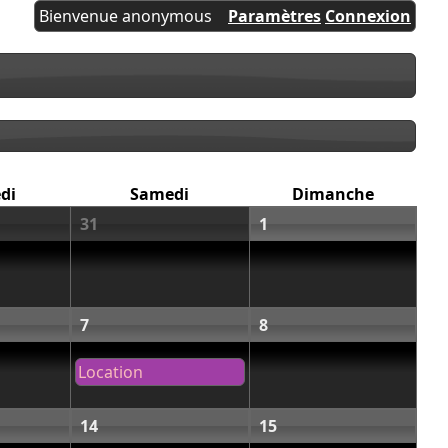
Bienvenue anonymous
Paramètres
Connexion
di
Samedi
Dimanche
31
1
7
8
Location
14
15