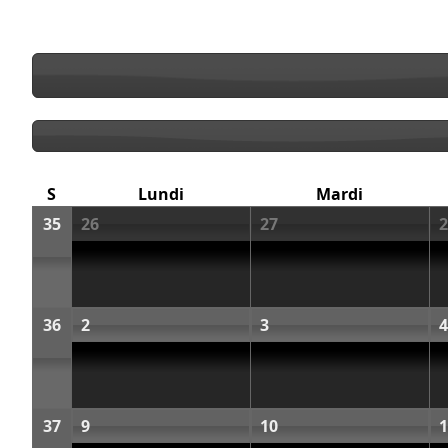
S
Lundi
Mardi
35
26
27
2
36
2
3
4
37
9
10
1