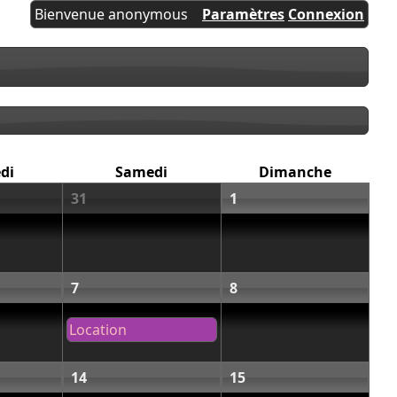
Bienvenue anonymous
Paramètres
Connexion
di
Samedi
Dimanche
31
1
7
8
Location
14
15