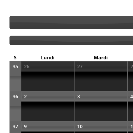
S
Lundi
Mardi
35
26
27
2
36
2
3
4
37
9
10
1