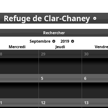
Refuge de Clar-Chaney
Rechercher
Septembre
2019
Mercredi
Jeudi
Vendre
8
29
30
5
6
1
12
13