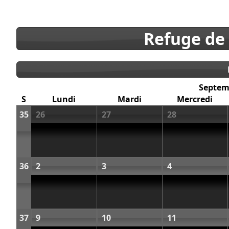
Refuge de
Septem
S
Lundi
Mardi
Mercredi
35
26
27
28
36
2
3
4
37
9
10
11