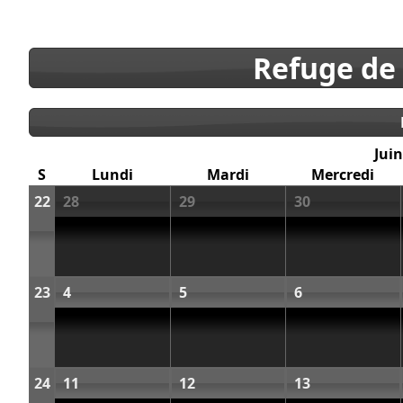
Refuge de
Juin
S
Lundi
Mardi
Mercredi
22
28
29
30
23
4
5
6
24
11
12
13