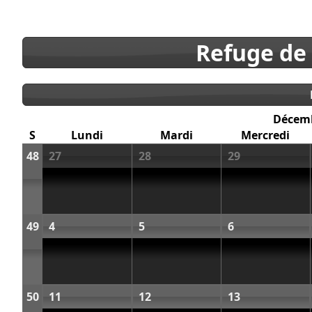
Refuge de
Décem
S
Lundi
Mardi
Mercredi
48
27
28
29
49
4
5
6
50
11
12
13