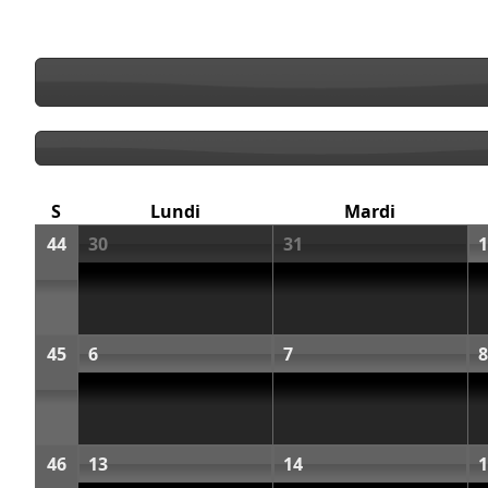
S
Lundi
Mardi
44
30
31
1
45
6
7
8
46
13
14
1