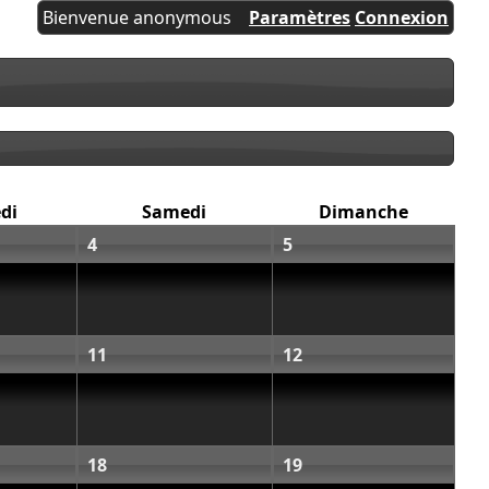
Bienvenue anonymous
Paramètres
Connexion
di
Samedi
Dimanche
4
5
11
12
18
19