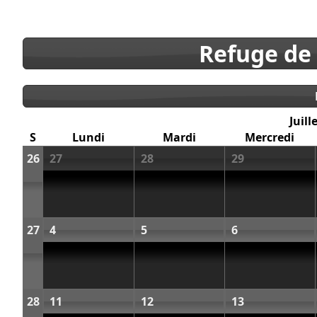
Refuge de
Juill
S
Lundi
Mardi
Mercredi
26
27
28
29
27
4
5
6
28
11
12
13