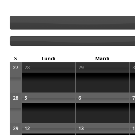
S
Lundi
Mardi
27
28
29
3
28
5
6
7
29
12
13
1