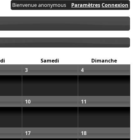
Bienvenue anonymous
Paramètres
Connexion
di
Samedi
Dimanche
3
4
10
11
17
18