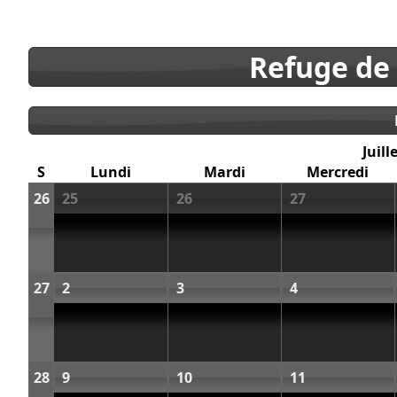
Refuge de
Juill
S
Lundi
Mardi
Mercredi
26
25
26
27
27
2
3
4
28
9
10
11