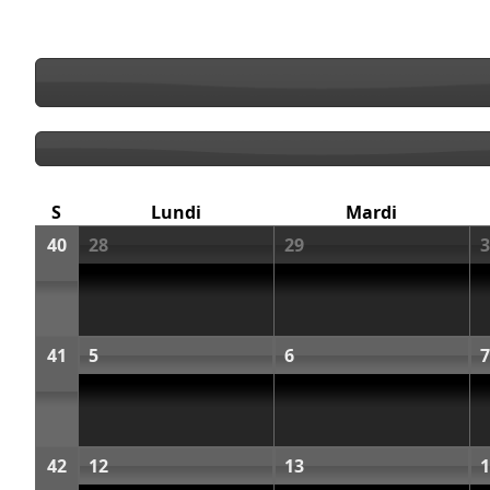
S
Lundi
Mardi
40
28
29
3
41
5
6
7
42
12
13
1