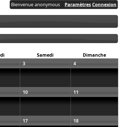
Bienvenue anonymous
Paramètres
Connexion
di
Samedi
Dimanche
3
4
10
11
17
18