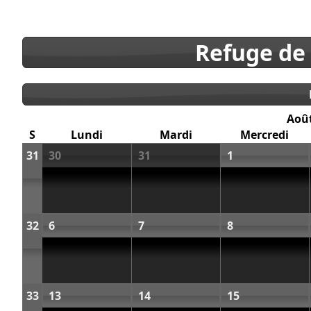
Refuge de
Aoû
S
Lundi
Mardi
Mercredi
31
30
31
1
32
6
7
8
33
13
14
15