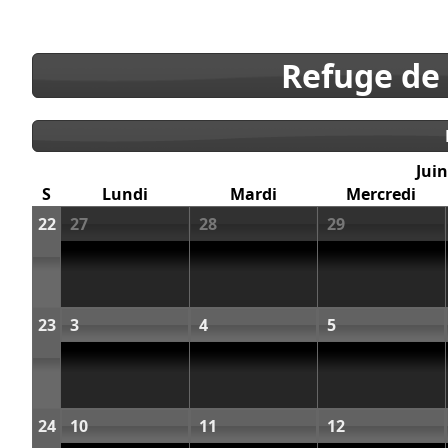
Refuge de
Juin
S
Lundi
Mardi
Mercredi
22
27
28
29
23
3
4
5
24
10
11
12