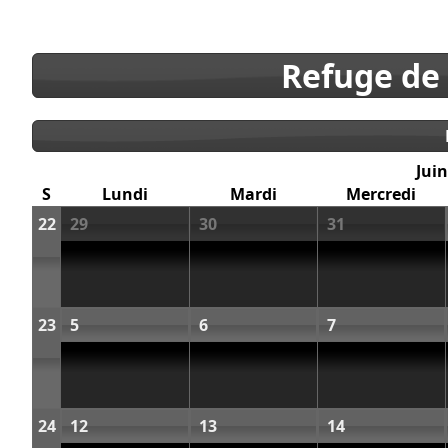
Refuge de
Juin
S
Lundi
Mardi
Mercredi
22
29
30
31
23
5
6
7
24
12
13
14