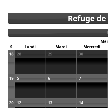
Refuge de
Mai
S
Lundi
Mardi
Mercredi
18
28
29
30
19
5
6
7
20
12
13
14