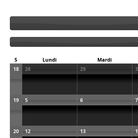
S
Lundi
Mardi
18
28
29
3
19
5
6
7
20
12
13
1