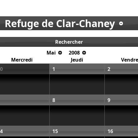
Refuge de Clar-Chaney
Rechercher
Mai
2008
Mercredi
Jeudi
Vendre
0
1
2
8
9
4
15
16