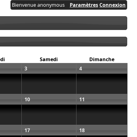
Bienvenue anonymous
Paramètres
Connexion
di
Samedi
Dimanche
3
4
10
11
17
18