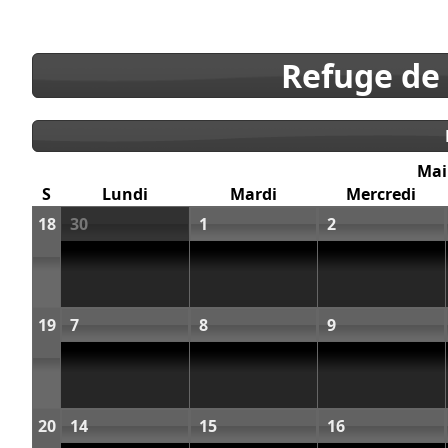
Refuge de
Mai
S
Lundi
Mardi
Mercredi
18
30
1
2
19
7
8
9
20
14
15
16