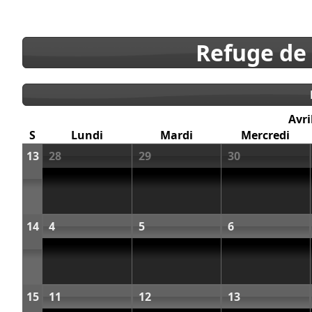
Refuge de
Avri
S
Lundi
Mardi
Mercredi
13
28
29
30
14
4
5
6
15
11
12
13