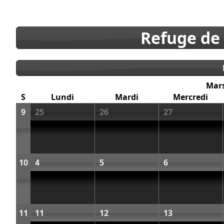
Refuge de
Mar
S
Lundi
Mardi
Mercredi
9
25
26
27
10
4
5
6
11
11
12
13