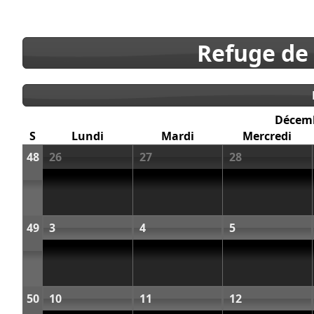
Refuge de
Décem
S
Lundi
Mardi
Mercredi
48
26
27
28
49
3
4
5
50
10
11
12