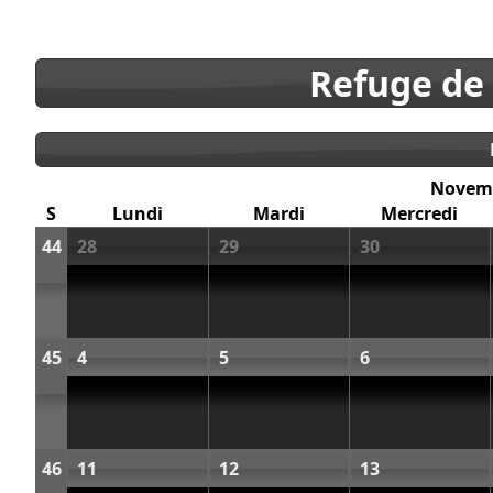
Refuge de
Novem
S
Lundi
Mardi
Mercredi
44
28
29
30
45
4
5
6
46
11
12
13