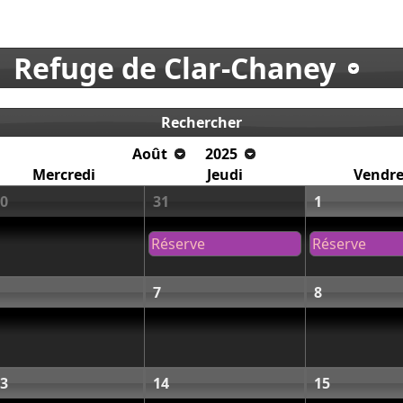
Refuge de Clar-Chaney
Rechercher
Août
2025
Mercredi
Jeudi
Vendre
0
31
1
Réserve
Réserve
7
8
3
14
15