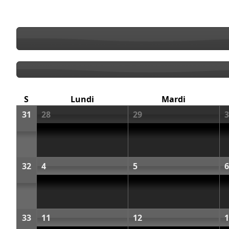
S
Lundi
Mardi
31
28
29
3
32
4
5
6
33
11
12
1