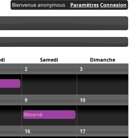
Bienvenue anonymous
Paramètres
Connexion
di
Samedi
Dimanche
2
3
9
10
Réservé
16
17